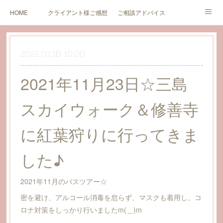
HOME
クライアント様ご感想
ご相談アドバイス
セミナーのご案内とご感想
ブログ
価格（新規受付中止中）
2022.07.16 10:00
カウンセリング同意書
価格（終活サポート関連）
お問い合わせ
2021年11月23日☆三島
スカイウォーク＆修善寺
に紅葉狩りに行ってきま
した♪
2021年11月のバスツアー☆
密を避け、アルコール消毒を怠らず、マスクも着用し、コ
ロナ対策をしっかり行いましたm(＿)m