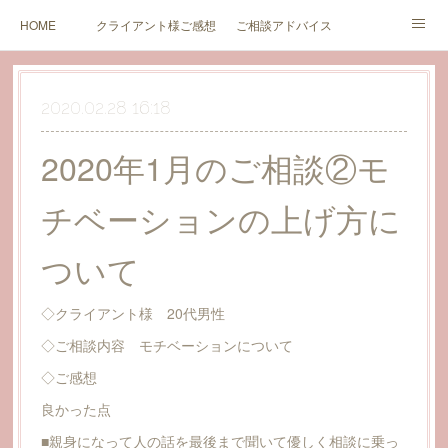
HOME
クライアント様ご感想
ご相談アドバイス
セミナーのご案内とご感想
ブログ
価格（新規受付中止中）
2020.02.28 16:18
カウンセリング同意書
価格（終活サポート関連）
お問い合わせ
2020年1月のご相談②モ
チベーションの上げ方に
ついて
◇クライアント様 20代男性
◇ご相談内容 モチベーションについて
◇ご感想
良かった点
■親身になって人の話を最後まで聞いて優しく相談に乗っ