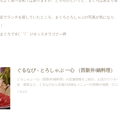
近でランチを探していたところ、まぐろとろしゃぶの写真が気になり、
！
ろです( ´ ▽ ` )ﾉオッスオラゴク―W
ぐるなび - とろしゃぶ 一心 （西新井/鍋料理）
とろしゃぶ 一心（西新井/鍋料理）の店舗情報をご紹介。お店のウリキ
会 個室など。ぐるなびなら店舗の詳細なメニューの情報や地図・口コ
ぐるなび