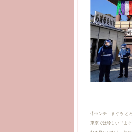
①ランチ まぐろ とろ
東京では珍しい『まぐ
好き嫌いはなく、何で