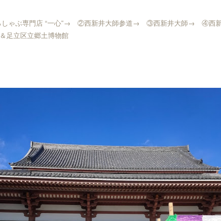
☆
ろしゃぶ専門店 “一心”→ ②西新井大師参道→ ③西新井大師→ ④西
＆足立区立郷土博物館