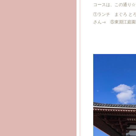
コースは、この通り
①ランチ まぐろ と
さん→ ⑤東淵江庭園