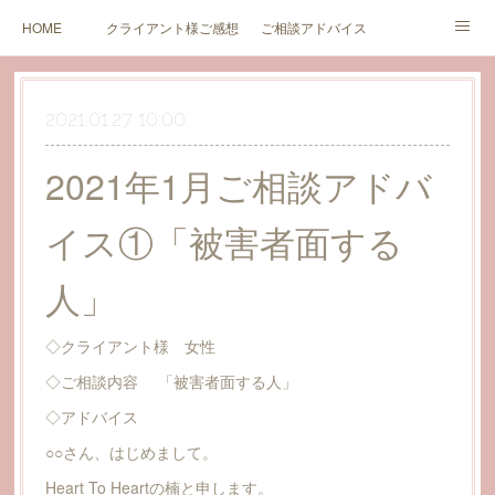
HOME
クライアント様ご感想
ご相談アドバイス
セミナーのご案内とご感想
ブログ
価格（新規受付中止中）
2021.01.27 10:00
カウンセリング同意書
価格（終活サポート関連）
お問い合わせ
2021年1月ご相談アドバ
イス①「被害者面する
人」
◇クライアント様 女性
◇ご相談内容 「被害者面する人」
◇アドバイス
○○さん、はじめまして。
Heart To Heartの楠と申します。