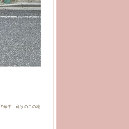
。
の最中、竜泉のこの地