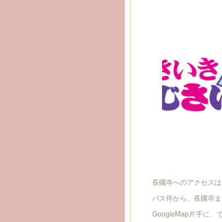
長國寺へのアクセスは
バス停から、長國寺ま
GoogleMap片手