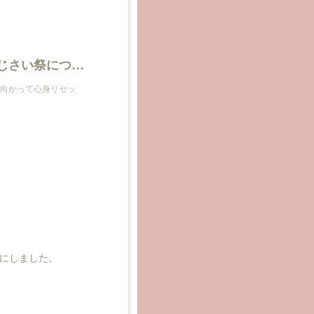
長國寺『いきいき浅草あじさい祭』いきいきあじさい祭について
向かって心身リセッ
にしました。