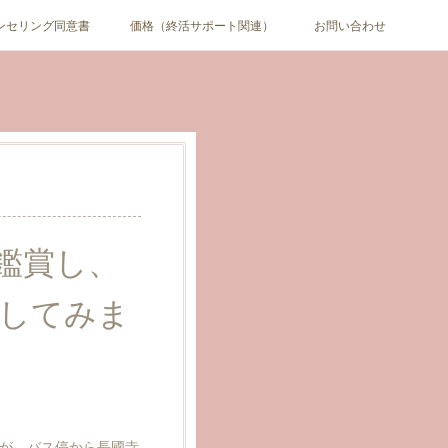
ンセリング同意書
価格（終活サポート関連）
お問い合わせ
を鑑賞し、
してみま
が、バス停から長國寺