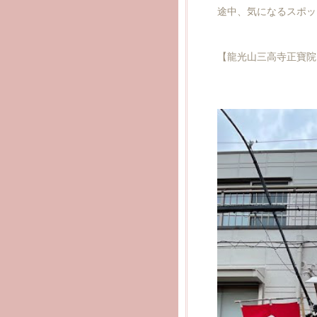
途中、気になるスポッ
【龍光山三高寺正寶院