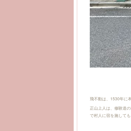
飛不動は、1530年
正山上人は、修験道の
で村人に宿を施しても