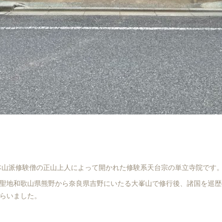
に本山派修験僧の正山上人によって開かれた修験系天台宗の単立寺院です
聖地和歌山県熊野から奈良県吉野にいたる大峯山で修行後、諸国を巡歴
らいました。