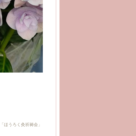
「ほうろく灸祈祷会」