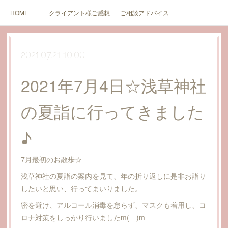
HOME
クライアント様ご感想
ご相談アドバイス
セミナーのご案内とご感想
ブログ
価格（新規受付中止中）
2021.07.21 10:00
カウンセリング同意書
価格（終活サポート関連）
お問い合わせ
2021年7月4日☆浅草神社
の夏詣に行ってきました
♪
7月最初のお散歩☆
浅草神社の夏詣の案内を見て、年の折り返しに是非お詣り
したいと思い、行ってまいりました。
密を避け、アルコール消毒を怠らず、マスクも着用し、コ
ロナ対策をしっかり行いましたm(＿)m