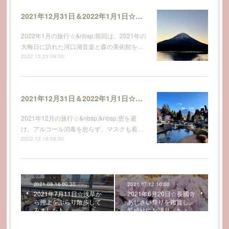
2021年12月31日＆2022年1月1日☆河口湖観光と精進湖で初富士・初日の出を拝み、初詣もしてきました～その２♪
2022年1月の旅行☆&nbsp;前回は、2021年の
大晦日に訪れた河口湖音楽と森の美術館を…
2022.12.23 09:00
2021年12月31日＆2022年1月1日☆河口湖観光と精進湖で初富士・初日の出を拝み、初詣もしてきました～その１♪
2021年12月の旅行☆&nbsp;&nbsp;密を避
け、アルコール消毒を怠らず、マスクも着…
2022.12.16 09:00
2021.08.16 00:30
2021.07.12 10:00
2021年7月11日☆浅草か
2021年6月20日☆長國寺
ら押上をぶらり散歩して
あじさい祭りを鑑賞し、
みました♪
鷲神社にお詣り、ちょ…