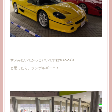
サメみたいでかっこいいですね٩(๑❛ᴗ❛๑)۶
と思ったら、ランボルギーニ！！