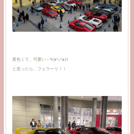
黄色くて、可愛い～٩(๑❛ᴗ❛๑)۶
と思ったら、フェラーリ！！