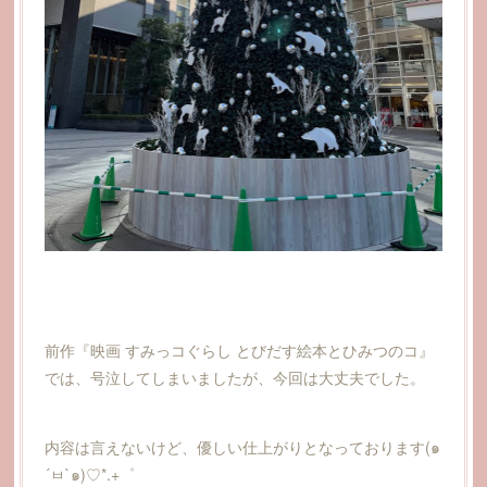
前作『映画 すみっコぐらし とびだす絵本とひみつのコ』
では、号泣してしまいましたが、今回は大丈夫でした。
内容は言えないけど、優しい仕上がりとなっております(๑
´ㅂ`๑)♡*.+゜