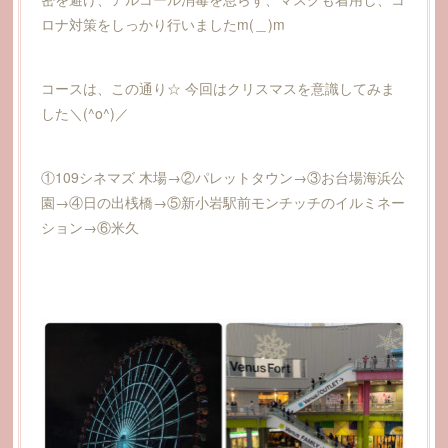
ロナ対策をしっかり行いましたm(＿)m
コースは、この通り☆ 今回はクリスマスを意識してみま
した＼(^o^)／
①109シネマズ 木場→②パレットタウン→③お台場海浜公
園→④日の出桟橋→⑤新小岩駅前モンチッチのイルミネー
ション→⑥米久