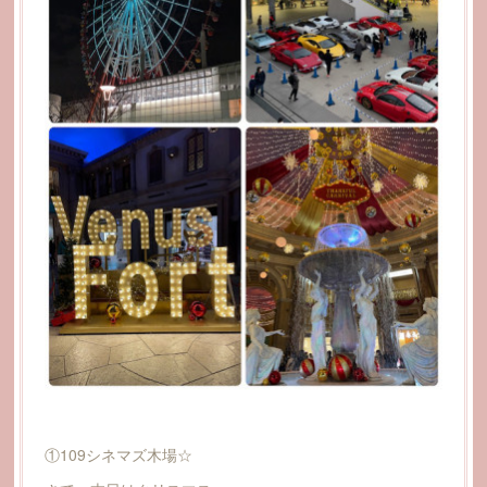
①109シネマズ木場☆