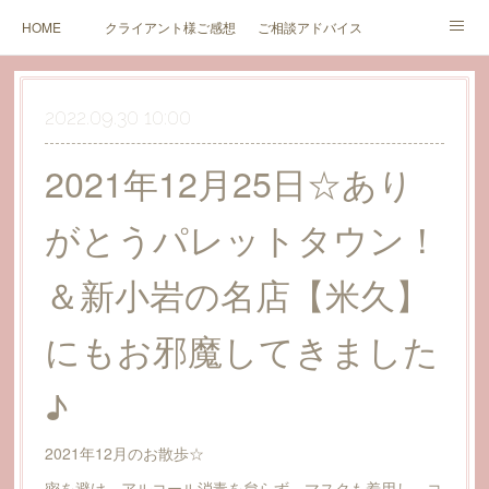
HOME
クライアント様ご感想
ご相談アドバイス
セミナーのご案内とご感想
ブログ
価格（新規受付中止中）
2022.09.30 10:00
カウンセリング同意書
価格（終活サポート関連）
お問い合わせ
2021年12月25日☆あり
がとうパレットタウン！
＆新小岩の名店【米久】
にもお邪魔してきました
♪
2021年12月のお散歩☆
密を避け、アルコール消毒を怠らず、マスクも着用し、コ