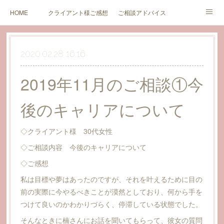
HOME
クライアント様ご感想
ご相談アドバイス
セミナーのご案内とご感想
ブログ
価格（新規受付中止中）
2020.02.28 16:16
カウンセリング同意書
価格（終活サポート関連）
お問い合わせ
2019年11月のご相談①今
後のキャリアについて
◇クライアント様 30代女性
◇ご相談内容 今後のキャリアについて
◇ご感想
私は目標や夢はあったのですが、それを叶えるために目の
前の実際に今やるべきことが漠然としており、何から手を
つけて良いのかわかりづらく、停滞している状態でした。
そんなときに楠さんにお話を聞いてもらって、彼女の質問