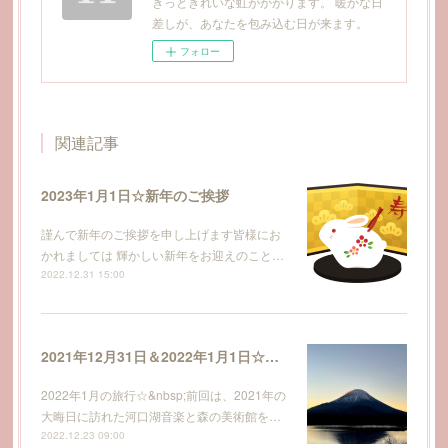
きっときれいな虹がかかります。 暖かな日
差しが、あなたを包み込む日が来ます。
フォロー
関連記事
2023年1月1日☆新年のご挨拶
謹んで新年のご挨拶を申し上げます皆様にお
かれましては 輝かしい新年をお迎えのこと…
2022.12.31 15:00
2021年12月31日＆2022年1月1日☆河口湖観光と精進湖で初富士・初日の出を拝み、初詣もしてきました～その２♪
2022年1月の旅行☆&nbsp;前回は、2021年の
大晦日に訪れた河口湖音楽と森の美術館を…
2022.12.23 09:00