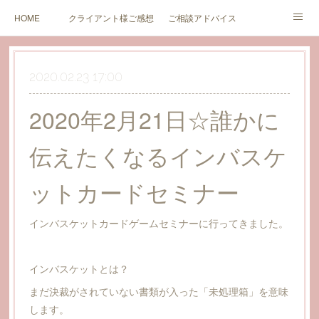
HOME
クライアント様ご感想
ご相談アドバイス
セミナーのご案内とご感想
ブログ
価格（新規受付中止中）
2020.02.23 17:00
カウンセリング同意書
価格（終活サポート関連）
お問い合わせ
2020年2月21日☆誰かに
伝えたくなるインバスケ
ットカードセミナー
インバスケットカードゲームセミナーに行ってきました。
インバスケットとは？
まだ決裁がされていない書類が入った「未処理箱」を意味
します。