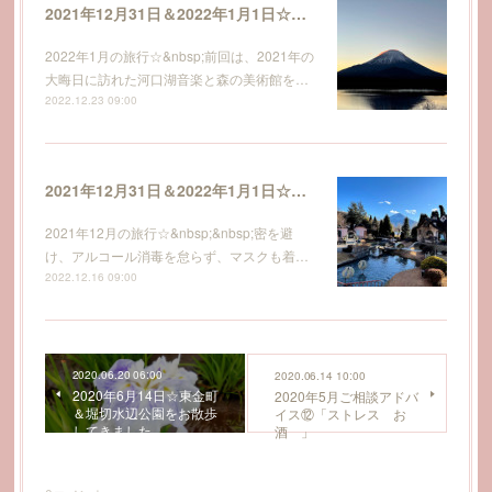
2021年12月31日＆2022年1月1日☆河口湖観光と精進湖で初富士・初日の出を拝み、初詣もしてきました～その２♪
2022年1月の旅行☆&nbsp;前回は、2021年の
大晦日に訪れた河口湖音楽と森の美術館を…
2022.12.23 09:00
2021年12月31日＆2022年1月1日☆河口湖観光と精進湖で初富士・初日の出を拝み、初詣もしてきました～その１♪
2021年12月の旅行☆&nbsp;&nbsp;密を避
け、アルコール消毒を怠らず、マスクも着…
2022.12.16 09:00
2020.06.20 06:00
2020.06.14 10:00
2020年6月14日☆東金町
2020年5月ご相談アドバ
＆堀切水辺公園をお散歩
イス⑫「ストレス お
してきました
酒 」